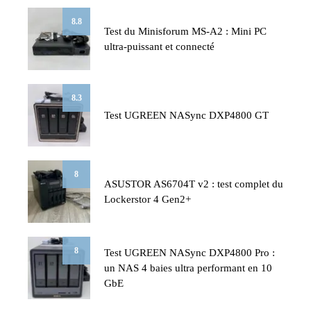
8.8
Test du Minisforum MS-A2 : Mini PC
ultra-puissant et connecté
8.3
Test UGREEN NASync DXP4800 GT
8
ASUSTOR AS6704T v2 : test complet du
Lockerstor 4 Gen2+
8
Test UGREEN NASync DXP4800 Pro :
un NAS 4 baies ultra performant en 10
GbE