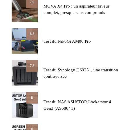
7.9
MOVA X4 Pro : un aspirateur laveur
complet, presque sans compromis
8.5
Test du NiPoGi AM06 Pro
7.8
Test du Synology DS925+, une transition
controversée
8
Test du NAS ASUSTOR Lockerstor 4
Gen3 (AS6804T)
8