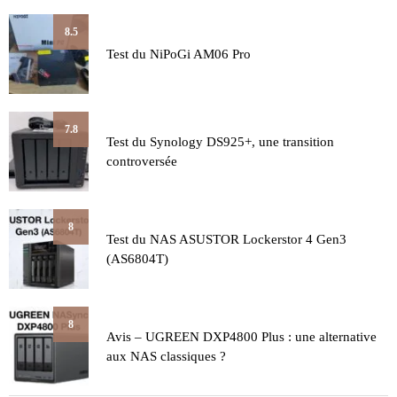
8.5
Test du NiPoGi AM06 Pro
7.8
Test du Synology DS925+, une transition
controversée
8
Test du NAS ASUSTOR Lockerstor 4 Gen3
(AS6804T)
8
Avis – UGREEN DXP4800 Plus : une alternative
aux NAS classiques ?