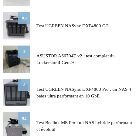
8.3
Test UGREEN NASync DXP4800 GT
8
ASUSTOR AS6704T v2 : test complet du
Lockerstor 4 Gen2+
8
Test UGREEN NASync DXP4800 Pro : un NAS 4
baies ultra performant en 10 GbE
8.1
Test Beelink ME Pro : un NAS hybride performant
et évolutif