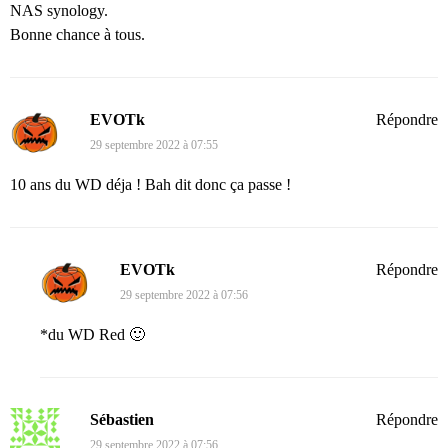
NAS synology.
Bonne chance à tous.
EVOTk
Répondre
29 septembre 2022 à 07:55
10 ans du WD déja ! Bah dit donc ça passe !
EVOTk
Répondre
29 septembre 2022 à 07:56
*du WD Red 🙂
Sébastien
Répondre
29 septembre 2022 à 07:56