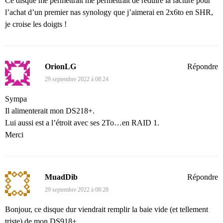
Ce disque me permettrait me permettrait de réduire la facture pour
l’achat d’un premier nas synology que j’aimerai en 2x6to en SHR,
je croise les doigts !
OrionLG
Répondre
29 septembre 2022 à 08:24
Sympa
Il alimenterait mon DS218+.
Lui aussi est a l’étroit avec ses 2To…en RAID 1.
Merci
MuadDib
Répondre
29 septembre 2022 à 08:28
Bonjour, ce disque dur viendrait remplir la baie vide (et tellement
triste) de mon DS918+.