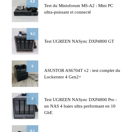
8.8
Test du Minisforum MS-A2 : Mini PC
ultra-puissant et connecté
8.3
Test UGREEN NASync DXP4800 GT
8
ASUSTOR AS6704T v2 : test complet du
Lockerstor 4 Gen2+
8
Test UGREEN NASync DXP4800 Pro :
un NAS 4 baies ultra performant en 10
GbE
8.1