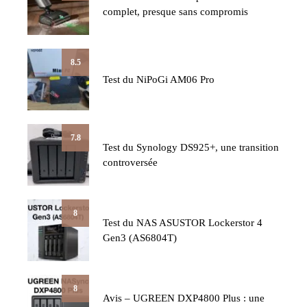
complet, presque sans compromis
8.5
Test du NiPoGi AM06 Pro
7.8
Test du Synology DS925+, une transition
controversée
8
Test du NAS ASUSTOR Lockerstor 4
Gen3 (AS6804T)
8
Avis – UGREEN DXP4800 Plus : une