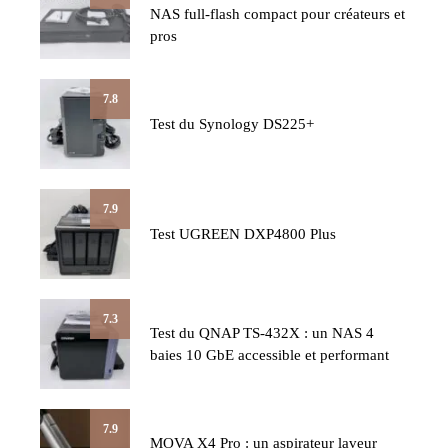
NAS full-flash compact pour créateurs et
pros
7.8
Test du Synology DS225+
7.9
Test UGREEN DXP4800 Plus
7.3
Test du QNAP TS-432X : un NAS 4
baies 10 GbE accessible et performant
7.9
MOVA X4 Pro : un aspirateur laveur