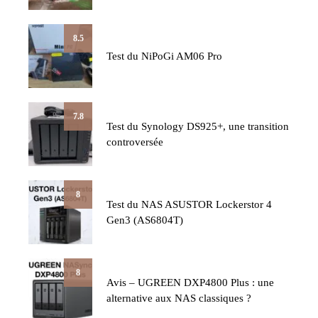
8.5
Test du NiPoGi AM06 Pro
7.8
Test du Synology DS925+, une transition
controversée
8
Test du NAS ASUSTOR Lockerstor 4
Gen3 (AS6804T)
8
Avis – UGREEN DXP4800 Plus : une
alternative aux NAS classiques ?