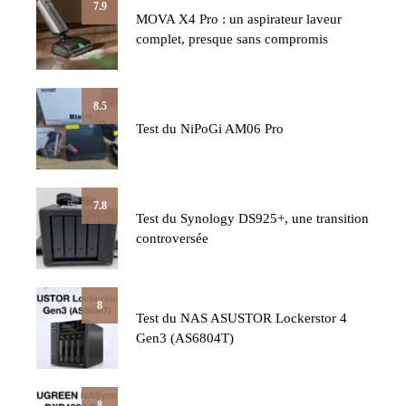
7.9
MOVA X4 Pro : un aspirateur laveur
complet, presque sans compromis
8.5
Test du NiPoGi AM06 Pro
7.8
Test du Synology DS925+, une transition
controversée
8
Test du NAS ASUSTOR Lockerstor 4
Gen3 (AS6804T)
8