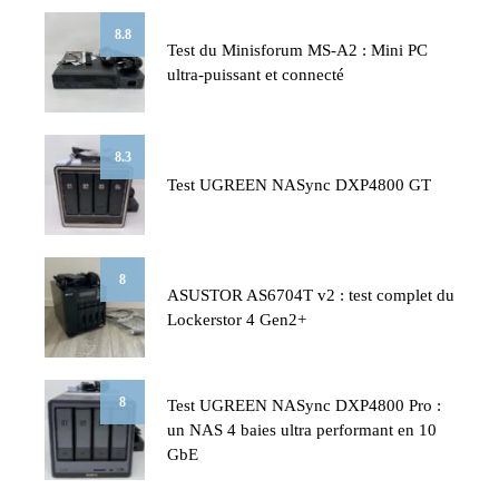
8.8
Test du Minisforum MS-A2 : Mini PC
ultra-puissant et connecté
8.3
Test UGREEN NASync DXP4800 GT
8
ASUSTOR AS6704T v2 : test complet du
Lockerstor 4 Gen2+
8
Test UGREEN NASync DXP4800 Pro :
un NAS 4 baies ultra performant en 10
GbE