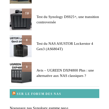
7.8
Test du Synology DS925+, une transition
controversée
8
Test du NAS ASUSTOR Lockerstor 4
Gen3 (AS6804T)
8
Avis – UGREEN DXP4800 Plus : une
alternative aux NAS classiques ?
SUR LE FORUM DES NAS
Nouveaux nas Synology gamme neo+