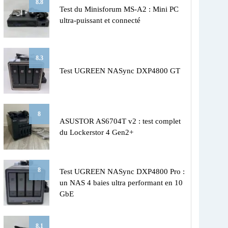
8.8
Test du Minisforum MS-A2 : Mini PC
ultra-puissant et connecté
8.3
Test UGREEN NASync DXP4800 GT
8
ASUSTOR AS6704T v2 : test complet
du Lockerstor 4 Gen2+
8
Test UGREEN NASync DXP4800 Pro :
un NAS 4 baies ultra performant en 10
GbE
8.1