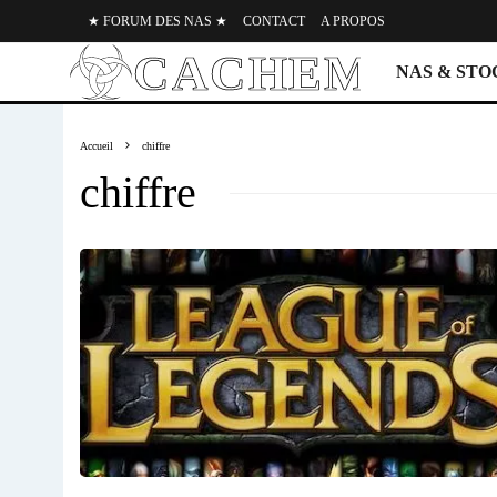
★ FORUM DES NAS ★
CONTACT
A PROPOS
NAS & ST
Accueil
chiffre
chiffre