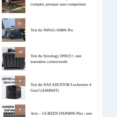
complet, presque sans compromis
8.5
Test du NiPoGi AM06 Pro
7.8
Test du Synology DS925+, une
transition controversée
8
Test du NAS ASUSTOR Lockerstor 4
Gen3 (AS6804T)
8
Avis – UGREEN DXP4800 Plus : une