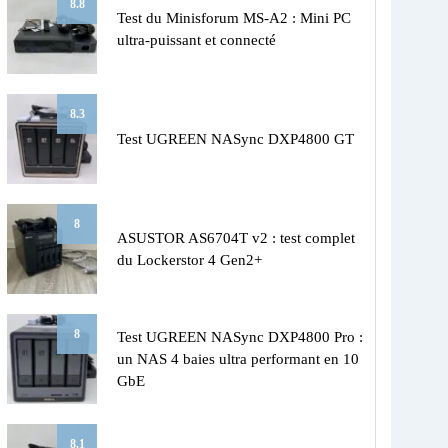
8.8
Test du Minisforum MS-A2 : Mini PC
ultra-puissant et connecté
8.3
Test UGREEN NASync DXP4800 GT
8
ASUSTOR AS6704T v2 : test complet
du Lockerstor 4 Gen2+
8
Test UGREEN NASync DXP4800 Pro :
un NAS 4 baies ultra performant en 10
GbE
8.1