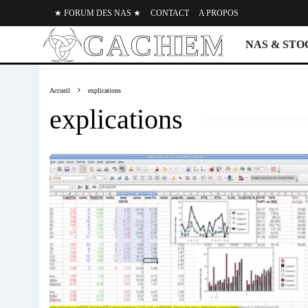
★ FORUM DES NAS ★
CONTACT
A PROPOS
NAS & ST
Accueil
explications
explications