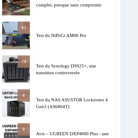
complet, presque sans compromis
8.5
Test du NiPoGi AM06 Pro
7.8
Test du Synology DS925+, une
transition controversée
8
Test du NAS ASUSTOR Lockerstor 4
Gen3 (AS6804T)
8
Avis – UGREEN DXP4800 Plus : une