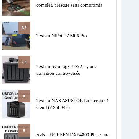
complet, presque sans compromis
8.5
Test du NiPoGi AM06 Pro
7.8
Test du Synology DS925+, une
transition controversée
8
Test du NAS ASUSTOR Lockerstor 4
Gen3 (AS6804T)
8
Avis – UGREEN DXP4800 Plus : une