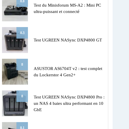
8.8
Test du Minisforum MS-A2 : Mini PC
ultra-puissant et connecté
8.3
Test UGREEN NASync DXP4800 GT
8
ASUSTOR AS6704T v2 : test complet
du Lockerstor 4 Gen2+
8
Test UGREEN NASync DXP4800 Pro :
un NAS 4 baies ultra performant en 10
GbE
8.1