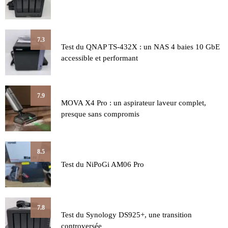
7.3
Test du QNAP TS-432X : un NAS 4 baies 10 GbE
accessible et performant
7.9
MOVA X4 Pro : un aspirateur laveur complet,
presque sans compromis
8.5
Test du NiPoGi AM06 Pro
7.8
Test du Synology DS925+, une transition
controversée