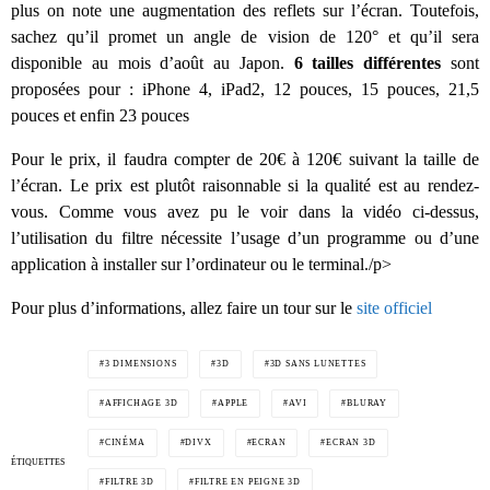
plus on note une augmentation des reflets sur l’écran. Toutefois,
sachez qu’il promet un angle de vision de 120° et qu’il sera
disponible au mois d’août au Japon.
6 tailles différentes
sont
proposées pour : iPhone 4, iPad2, 12 pouces, 15 pouces, 21,5
pouces et enfin 23 pouces
Pour le prix, il faudra compter de 20€ à 120€ suivant la taille de
l’écran. Le prix est plutôt raisonnable si la qualité est au rendez-
vous. Comme vous avez pu le voir dans la vidéo ci-dessus,
l’utilisation du filtre nécessite l’usage d’un programme ou d’une
application à installer sur l’ordinateur ou le terminal./p>
Pour plus d’informations, allez faire un tour sur le
site officiel
3 DIMENSIONS
3D
3D SANS LUNETTES
AFFICHAGE 3D
APPLE
AVI
BLURAY
CINÉMA
DIVX
ECRAN
ECRAN 3D
ÉTIQUETTES
FILTRE 3D
FILTRE EN PEIGNE 3D