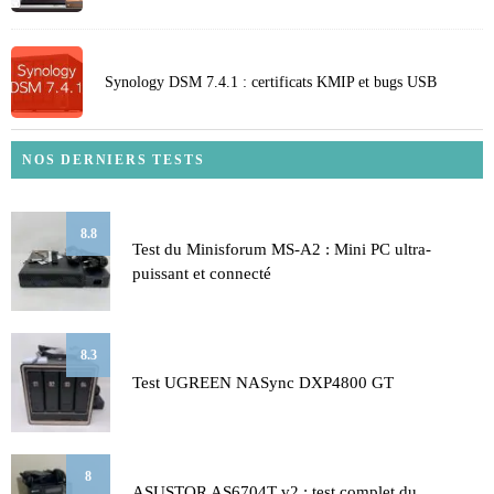
Synology DSM 7.4.1 : certificats KMIP et bugs USB
NOS DERNIERS TESTS
8.8
Test du Minisforum MS-A2 : Mini PC ultra-
puissant et connecté
8.3
Test UGREEN NASync DXP4800 GT
8
ASUSTOR AS6704T v2 : test complet du