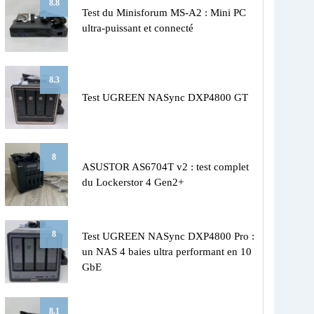
8.8
Test du Minisforum MS-A2 : Mini PC
ultra-puissant et connecté
8.3
Test UGREEN NASync DXP4800 GT
8
ASUSTOR AS6704T v2 : test complet
du Lockerstor 4 Gen2+
8
Test UGREEN NASync DXP4800 Pro :
un NAS 4 baies ultra performant en 10
GbE
8.1