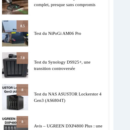
complet, presque sans compromis
8.5
Test du NiPoGi AM06 Pro
7.8
Test du Synology DS925+, une
transition controversée
8
Test du NAS ASUSTOR Lockerstor 4
Gen3 (AS6804T)
8
Avis – UGREEN DXP4800 Plus : une