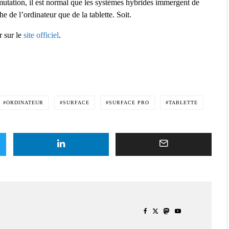
utation, il est normal que les systèmes hybrides immergent de
e de l’ordinateur que de la tablette. Soit.
r sur le
site officiel
.
ORDINATEUR
SURFACE
SURFACE PRO
TABLETTE