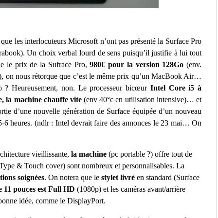
t que les interlocuteurs Microsoft n’ont pas présenté la Surface Pro
ook). Un choix verbal lourd de sens puisqu’il justifie à lui tout
e le prix de la Sufrace Pro,
980€ pour la version 128Go
(env.
), on nous rétorque que c’est le même prix qu’un MacBook Air…
Pro ? Heureusement, non. Le processeur bicœur
Intel Core i5 à
ce, la machine chauffe vite
(env 40°c en utilisation intensive)… et
ortie d’une nouvelle génération de Surface équipée d’un nouveau
-6 heures. (ndlr : Intel devrait faire des annonces le 23 mai… On
hitecture vieillissante,
la machine
(pc portable ?) offre tout de
 (Type & Touch cover) sont nombreux et personnalisables. La
itions soignées
. On notera que le
stylet livré
en standard (Surface
e 11 pouces est Full HD
(1080p) et les caméras avant/arrière
 bonne idée, comme le DisplayPort.