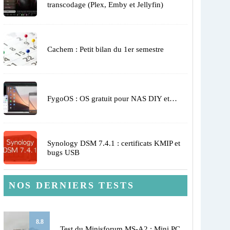
transcodage (Plex, Emby et Jellyfin)
Cachem : Petit bilan du 1er semestre
FygoOS : OS gratuit pour NAS DIY et…
Synology DSM 7.4.1 : certificats KMIP et
bugs USB
NOS DERNIERS TESTS
8.8
Test du Minisforum MS-A2 : Mini PC