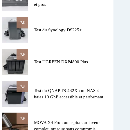
et pros
7.8
Test du Synology DS225+
7.9
Test UGREEN DXP4800 Plus
7.3
Test du QNAP TS-432X : un NAS 4
baies 10 GbE accessible et performant
7.9
MOVA X4 Pro : un aspirateur laveur
complet, presque sans compromis