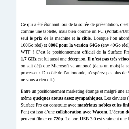
Ce qui a été étonnant lors de la soirée de présentation, c’es
comme une tablette, mais bien comme un PC (Portable/Ultrab
seul
le prix
de la machine et
la cible
. Lorsque l’on abord
100Go réel) et
880€ pour la version 64Go
(env 40Go réel
WTF ! C’est le positionnement officiel de la Surface 
1,7 GHz
est lui aussi une déception.
Il n’est pas très vélo
on sait déjà que Microsoft va annoncé (dans un mois) la s
processeur. Du côté de l’autonomie, n’espérez pas plus de 5
ne vous a rien dit.)
Entre un positionnement marketing étrange et malgré une arc
même
quelques atouts assez sympathiques
. Les claviers
Surface Pro est construite avec
matériaux nobles et les fin
Pen) est issu d’une
collaboration avec Wacom
. L’
écran d
peuvent filmer en
720p
. Le port USB 3.0 est vraiment une