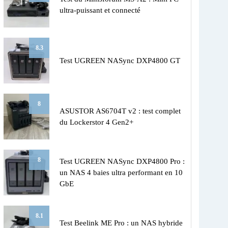
ultra-puissant et connecté
8.3
Test UGREEN NASync DXP4800 GT
8
ASUSTOR AS6704T v2 : test complet
du Lockerstor 4 Gen2+
8
Test UGREEN NASync DXP4800 Pro :
un NAS 4 baies ultra performant en 10
GbE
8.1
Test Beelink ME Pro : un NAS hybride