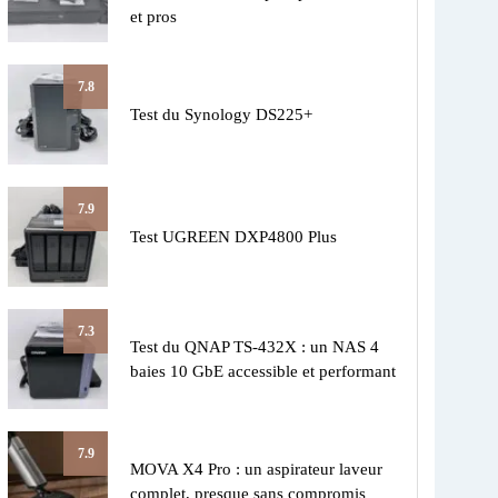
et pros
7.8
Test du Synology DS225+
7.9
Test UGREEN DXP4800 Plus
7.3
Test du QNAP TS-432X : un NAS 4
baies 10 GbE accessible et performant
7.9
MOVA X4 Pro : un aspirateur laveur
complet, presque sans compromis