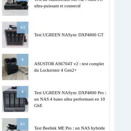
ultra-puissant et connecté
8.3
Test UGREEN NASync DXP4800 GT
8
ASUSTOR AS6704T v2 : test complet
du Lockerstor 4 Gen2+
8
Test UGREEN NASync DXP4800 Pro :
un NAS 4 baies ultra performant en 10
GbE
8.1
Test Beelink ME Pro : un NAS hybride