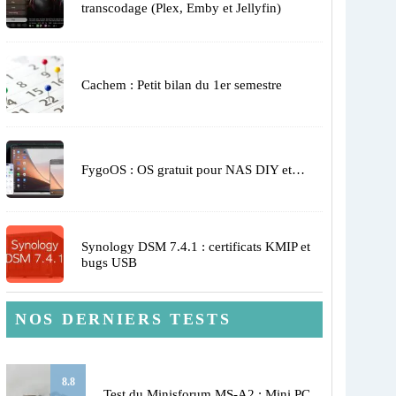
transcodage (Plex, Emby et Jellyfin)
Cachem : Petit bilan du 1er semestre
FygoOS : OS gratuit pour NAS DIY et…
Synology DSM 7.4.1 : certificats KMIP et
bugs USB
NOS DERNIERS TESTS
8.8
Test du Minisforum MS-A2 : Mini PC