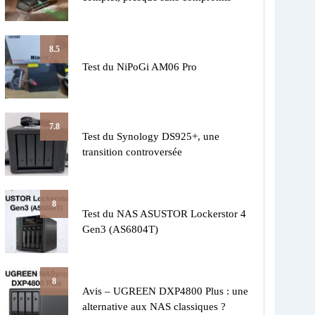
8.5
Test du NiPoGi AM06 Pro
7.8
Test du Synology DS925+, une
transition controversée
8
Test du NAS ASUSTOR Lockerstor 4
Gen3 (AS6804T)
8
Avis – UGREEN DXP4800 Plus : une
alternative aux NAS classiques ?