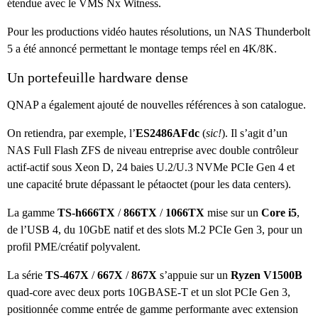
étendue avec le VMS Nx Witness.
Pour les productions vidéo hautes résolutions, un NAS Thunderbolt
5 a été annoncé permettant le montage temps réel en 4K/8K.
Un portefeuille hardware dense
QNAP a également ajouté de nouvelles références à son catalogue.
On retiendra, par exemple, l’
ES2486AFdc
(
sic!
). Il s’agit d’un
NAS Full Flash ZFS de niveau entreprise avec double contrôleur
actif-actif sous Xeon D, 24 baies U.2/U.3 NVMe PCIe Gen 4 et
une capacité brute dépassant le pétaoctet (pour les data centers).
La gamme
TS-h666TX
/
866TX
/
1066TX
mise sur un
Core i5
,
de l’USB 4, du 10GbE natif et des slots M.2 PCIe Gen 3, pour un
profil PME/créatif polyvalent.
La série
TS-467X
/
667X
/
867X
s’appuie sur un
Ryzen V1500B
quad-core avec deux ports 10GBASE-T et un slot PCIe Gen 3,
positionnée comme entrée de gamme performante avec extension