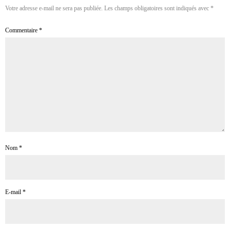
Votre adresse e-mail ne sera pas publiée.
Les champs obligatoires sont indiqués avec
*
Commentaire
*
Nom
*
E-mail
*