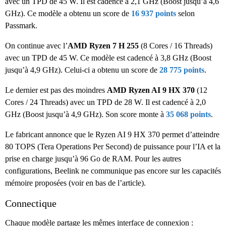
avec un TPD de 45 W. Il est cadencé à 2,1 GHz (Boost jusqu’à 4,6
GHz). Ce modèle a obtenu un score de
16 937 points
selon
Passmark.
On continue avec l’
AMD Ryzen 7 H 255
(8 Cores / 16 Threads)
avec un TPD de 45 W. Ce modèle est cadencé à 3,8 GHz (Boost
jusqu’à 4,9 GHz). Celui-ci a obtenu un score de
28 775 points
.
Le dernier est pas des moindres
AMD Ryzen AI 9 HX 370
(12
Cores / 24 Threads) avec un TPD de 28 W. Il est cadencé à 2,0
GHz (Boost jusqu’à 4,9 GHz). Son score monte à
35 068 points
.
Le fabricant annonce que le Ryzen AI 9 HX 370 permet d’atteindre
80 TOPS (Tera Operations Per Second) de puissance pour l’IA et la
prise en charge jusqu’à 96 Go de RAM. Pour les autres
configurations, Beelink ne communique pas encore sur les capacités
mémoire proposées (voir en bas de l’article).
Connectique
Chaque modèle partage les mêmes interface de connexion :