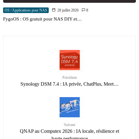
OS / Applications pour NAS
28 juillet 2026
8
FygoOS : OS gratuit pour NAS DIY et…
Précédent
Synology DSM 7.4 : IA privée, ChatPlus, Meet…
Suivant
QNAP au Computex 2026 : IA locale, résilience et
haute performance