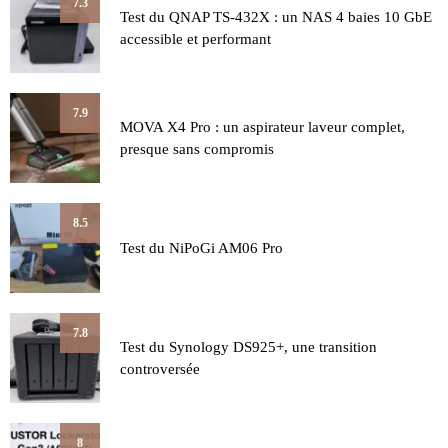
7.3
Test du QNAP TS-432X : un NAS 4 baies 10 GbE
accessible et performant
7.9
MOVA X4 Pro : un aspirateur laveur complet,
presque sans compromis
8.5
Test du NiPoGi AM06 Pro
7.8
Test du Synology DS925+, une transition
controversée
8