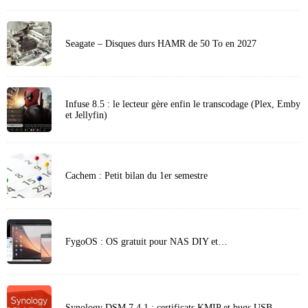
Seagate – Disques durs HAMR de 50 To en 2027
Infuse 8.5 : le lecteur gère enfin le transcodage (Plex, Emby
et Jellyfin)
Cachem : Petit bilan du 1er semestre
FygoOS : OS gratuit pour NAS DIY et…
Synology DSM 7.4.1 : certificats KMIP et bugs USB