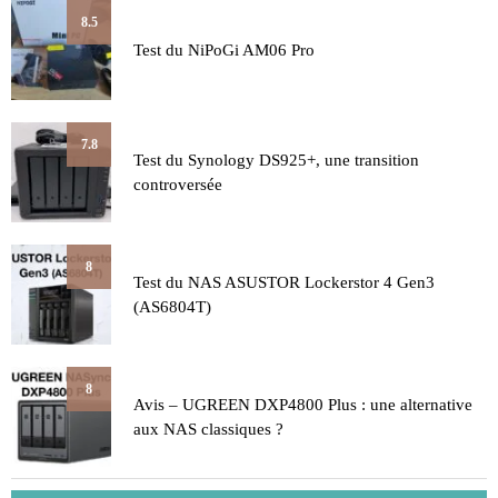
8.5
Test du NiPoGi AM06 Pro
7.8
Test du Synology DS925+, une transition
controversée
8
Test du NAS ASUSTOR Lockerstor 4 Gen3
(AS6804T)
8
Avis – UGREEN DXP4800 Plus : une alternative
aux NAS classiques ?