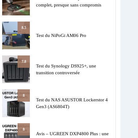
complet, presque sans compromis
8.5
Test du NiPoGi AM06 Pro
7.8
Test du Synology DS925+, une
transition controversée
8
Test du NAS ASUSTOR Lockerstor 4
Gen3 (AS6804T)
8
Avis – UGREEN DXP4800 Plus : une