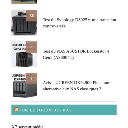
7.8
Test du Synology DS925+, une transition
controversée
8
Test du NAS ASUSTOR Lockerstor 4
Gen3 (AS6804T)
8
Avis – UGREEN DXP4800 Plus : une
alternative aux NAS classiques ?
SUR LE FORUM DES NAS
K7 serveur média