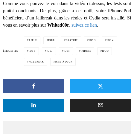
Comme vous pouvez le voir dans la vidéo ci-dessus, les tests sont
plutôt concluants. De plus, grâce à cet outil, votre iPhone/iPod
bénéficiera d’un Jailbreak dans les règles et Cydia sera installé. Si
vous en savoir plus sur
Whited00r
,
suivez ce lien
.
APPLE
FREE
GRATUIT
IOS 3
IOS 4
ÉTIQUETTES
IOS 5
IOS3
IOS4
IPHONE
IPOD
JAILBREAK
MISE À JOUR