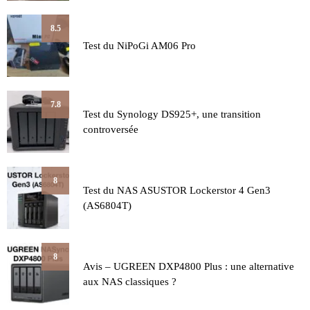
8.5
Test du NiPoGi AM06 Pro
7.8
Test du Synology DS925+, une transition
controversée
8
Test du NAS ASUSTOR Lockerstor 4 Gen3
(AS6804T)
8
Avis – UGREEN DXP4800 Plus : une alternative
aux NAS classiques ?