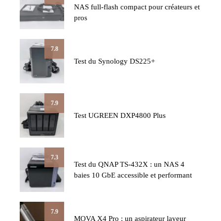
NAS full-flash compact pour créateurs et
pros
7.8
Test du Synology DS225+
7.9
Test UGREEN DXP4800 Plus
7.3
Test du QNAP TS-432X : un NAS 4
baies 10 GbE accessible et performant
7.9
MOVA X4 Pro : un aspirateur laveur