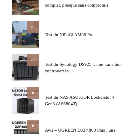
complet, presque sans compromis
8.5
Test du NiPoGi AM06 Pro
7.8
Test du Synology DS925+, une transition
controversée
8
Test du NAS ASUSTOR Lockerstor 4
Gen3 (AS6804T)
8
Avis – UGREEN DXP4800 Plus : une