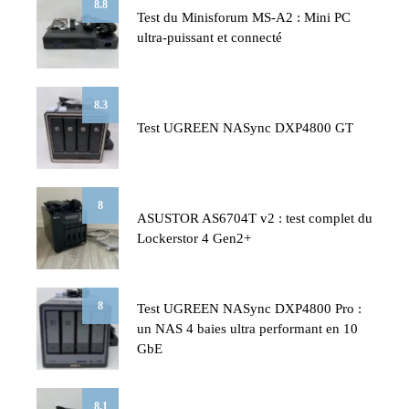
8.8
Test du Minisforum MS-A2 : Mini PC
ultra-puissant et connecté
8.3
Test UGREEN NASync DXP4800 GT
8
ASUSTOR AS6704T v2 : test complet du
Lockerstor 4 Gen2+
8
Test UGREEN NASync DXP4800 Pro :
un NAS 4 baies ultra performant en 10
GbE
8.1