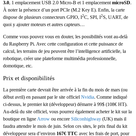
3.0
, 1 emplacement USB 2.0 Micro-B et 1 emplacement
microSD
.
À noter la présence d’un port PCIe (M.2 Key E). Enfin, la carte
2
2
dispose de plusieurs connecteurs GPIO, I
C, SPI, I
S, UART, de
quoi y ajouter moteurs et autres capteurs…
Comme vous pouvez vous en douter, les possibilités vont au-delà
du Raspberry Pi. Avec cette configuration et cette puissance de
calcul, les terrains de jeu peuvent être l’intelligence artificielle, la
robotique, créer une plateforme multimédia professionnelle,
domotique, etc.
Prix et disponibilités
La première carte devrait être arrivée à la fin du mois de mars (ou
début avril) en passant par le site officiel
Nvidia
. Comme indiqué
ci-dessus, le premier kit (développeur) démarre à 99$ (108€ HT).
Au-delà du site officiel, vous pourrez également acheter le kit sur la
boutique en ligne
Arrow
ou encore
Siliconhighway
(UK) mais il
faudra attendre le mois de juin. Selon ces sites, le prix final du kit
développeur sera d’environ
167€ TTC
avec les frais de port, pour