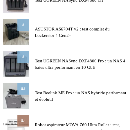
Test UGREEN NASync DXP4800 GT
8
ASUSTOR AS6704T v2 : test complet du
Lockerstor 4 Gen2+
8
Test UGREEN NASync DXP4800 Pro : un NAS 4
baies ultra performant en 10 GbE
8.1
Test Beelink ME Pro : un NAS hybride performant
et évolutif
8.4
Robot aspirateur MOVA Z60 Ultra Roller : test,