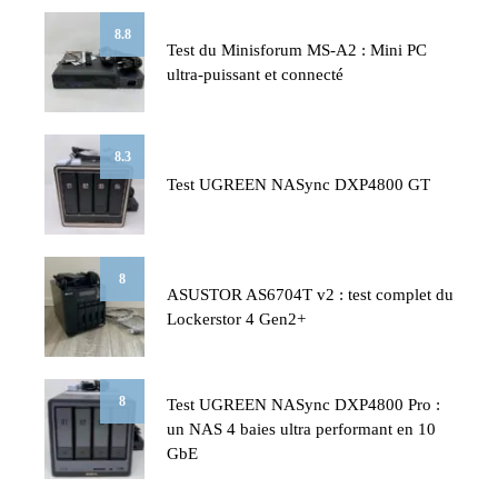
8.8
Test du Minisforum MS-A2 : Mini PC
ultra-puissant et connecté
8.3
Test UGREEN NASync DXP4800 GT
8
ASUSTOR AS6704T v2 : test complet du
Lockerstor 4 Gen2+
8
Test UGREEN NASync DXP4800 Pro :
un NAS 4 baies ultra performant en 10
GbE