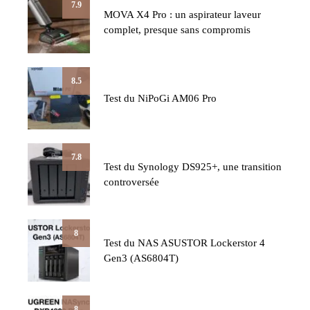
7.9
MOVA X4 Pro : un aspirateur laveur
complet, presque sans compromis
8.5
Test du NiPoGi AM06 Pro
7.8
Test du Synology DS925+, une transition
controversée
8
Test du NAS ASUSTOR Lockerstor 4
Gen3 (AS6804T)
8