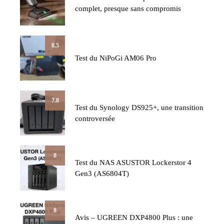
complet, presque sans compromis
8.5
Test du NiPoGi AM06 Pro
7.8
Test du Synology DS925+, une transition
controversée
8
Test du NAS ASUSTOR Lockerstor 4
Gen3 (AS6804T)
8
Avis – UGREEN DXP4800 Plus : une