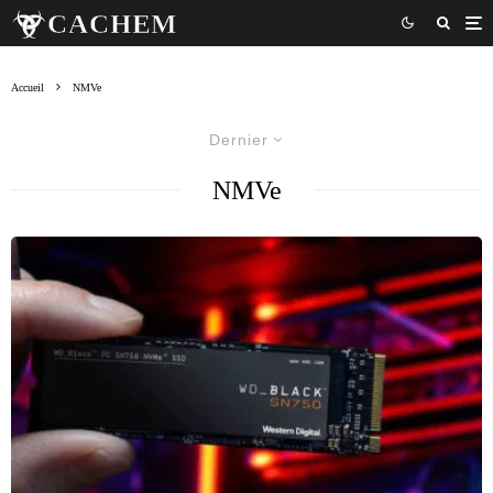
Accueil
NMVe
Dernier
NMVe