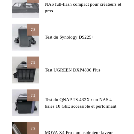
NAS full-flash compact pour créateurs et
pros
7.8
Test du Synology DS225+
7.9
Test UGREEN DXP4800 Plus
7.3
Test du QNAP TS-432X : un NAS 4
baies 10 GbE accessible et performant
7.9
MOVA X4 Pro : un aspirateur laveur