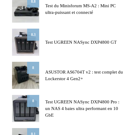
8.8
Test du Minisforum MS-A2 : Mini PC
ultra-puissant et connecté
8.3
Test UGREEN NASync DXP4800 GT
8
ASUSTOR AS6704T v2 : test complet du
Lockerstor 4 Gen2+
8
Test UGREEN NASync DXP4800 Pro :
un NAS 4 baies ultra performant en 10
GbE
8.1