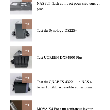
NAS full-flash compact pour créateurs et
pros
7.8
Test du Synology DS225+
7.9
Test UGREEN DXP4800 Plus
7.3
Test du QNAP TS-432X : un NAS 4
baies 10 GbE accessible et performant
7.9
MOVA X4 Pro : un aspirateur laveur