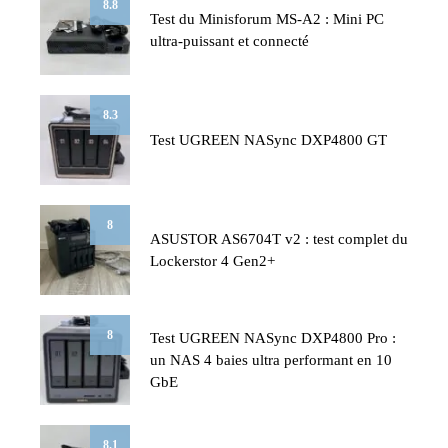
8.8
Test du Minisforum MS-A2 : Mini PC
ultra-puissant et connecté
8.3
Test UGREEN NASync DXP4800 GT
8
ASUSTOR AS6704T v2 : test complet du
Lockerstor 4 Gen2+
8
Test UGREEN NASync DXP4800 Pro :
un NAS 4 baies ultra performant en 10
GbE
8.1