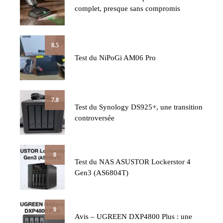
complet, presque sans compromis
8.5
Test du NiPoGi AM06 Pro
7.8
Test du Synology DS925+, une transition
controversée
8
Test du NAS ASUSTOR Lockerstor 4
Gen3 (AS6804T)
8
Avis – UGREEN DXP4800 Plus : une