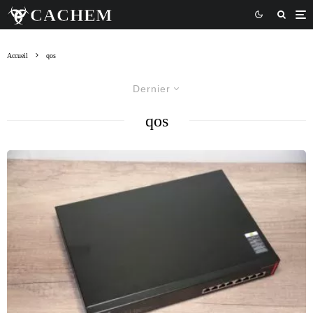
Accueil
qos
Dernier
qos