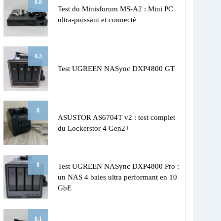
8.8
Test du Minisforum MS-A2 : Mini PC
ultra-puissant et connecté
8.3
Test UGREEN NASync DXP4800 GT
8
ASUSTOR AS6704T v2 : test complet
du Lockerstor 4 Gen2+
8
Test UGREEN NASync DXP4800 Pro :
un NAS 4 baies ultra performant en 10
GbE
8.1