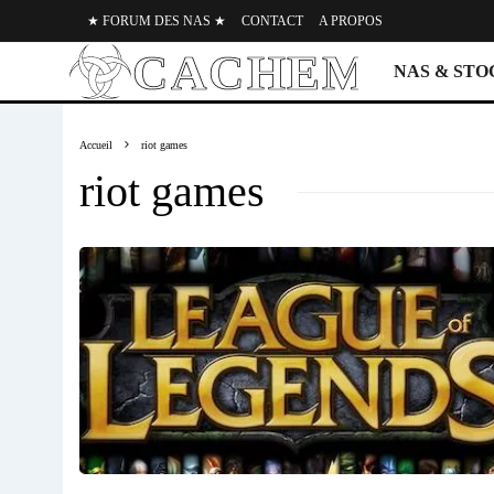
★ FORUM DES NAS ★
CONTACT
A PROPOS
NAS & ST
Accueil
riot games
riot games