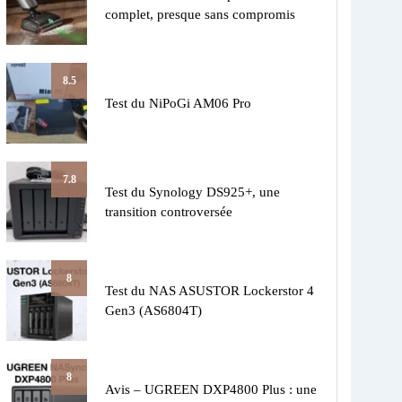
complet, presque sans compromis
8.5
Test du NiPoGi AM06 Pro
7.8
Test du Synology DS925+, une
transition controversée
8
Test du NAS ASUSTOR Lockerstor 4
Gen3 (AS6804T)
8
Avis – UGREEN DXP4800 Plus : une