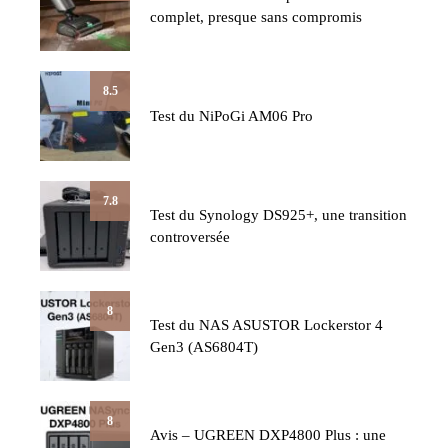
complet, presque sans compromis
8.5
Test du NiPoGi AM06 Pro
7.8
Test du Synology DS925+, une transition
controversée
8
Test du NAS ASUSTOR Lockerstor 4
Gen3 (AS6804T)
8
Avis – UGREEN DXP4800 Plus : une