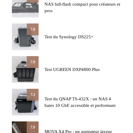
NAS full-flash compact pour créateurs et
pros
7.8
Test du Synology DS225+
7.9
Test UGREEN DXP4800 Plus
7.3
Test du QNAP TS-432X : un NAS 4
baies 10 GbE accessible et performant
7.9
MOVA X4 Pro : un aspirateur laveur