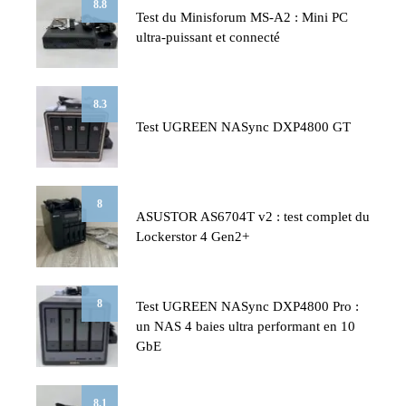
8.8
Test du Minisforum MS-A2 : Mini PC
ultra-puissant et connecté
8.3
Test UGREEN NASync DXP4800 GT
8
ASUSTOR AS6704T v2 : test complet du
Lockerstor 4 Gen2+
8
Test UGREEN NASync DXP4800 Pro :
un NAS 4 baies ultra performant en 10
GbE
8.1