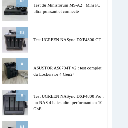
8.8
Test du Minisforum MS-A2 : Mini PC
ultra-puissant et connecté
8.3
Test UGREEN NASync DXP4800 GT
8
ASUSTOR AS6704T v2 : test complet
du Lockerstor 4 Gen2+
8
Test UGREEN NASync DXP4800 Pro :
un NAS 4 baies ultra performant en 10
GbE
8.1