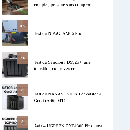
complet, presque sans compromis
8.5
Test du NiPoGi AM06 Pro
7.8
Test du Synology DS925+, une
transition controversée
8
Test du NAS ASUSTOR Lockerstor 4
Gen3 (AS6804T)
8
Avis – UGREEN DXP4800 Plus : une