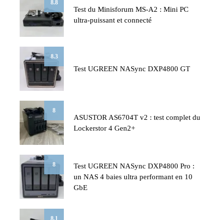
8.8
Test du Minisforum MS-A2 : Mini PC
ultra-puissant et connecté
8.3
Test UGREEN NASync DXP4800 GT
8
ASUSTOR AS6704T v2 : test complet du
Lockerstor 4 Gen2+
8
Test UGREEN NASync DXP4800 Pro :
un NAS 4 baies ultra performant en 10
GbE
8.1