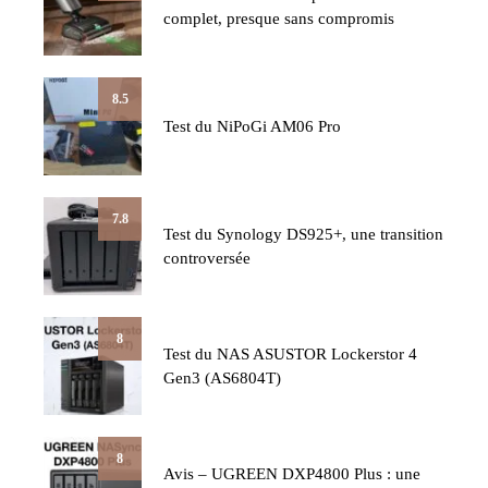
complet, presque sans compromis
8.5
Test du NiPoGi AM06 Pro
7.8
Test du Synology DS925+, une transition
controversée
8
Test du NAS ASUSTOR Lockerstor 4
Gen3 (AS6804T)
8
Avis – UGREEN DXP4800 Plus : une