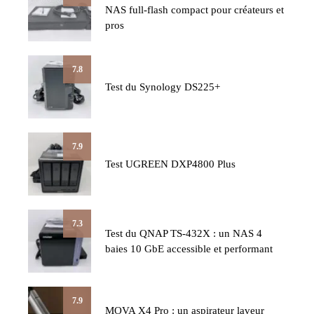
NAS full-flash compact pour créateurs et
pros
7.8
Test du Synology DS225+
7.9
Test UGREEN DXP4800 Plus
7.3
Test du QNAP TS-432X : un NAS 4
baies 10 GbE accessible et performant
7.9
MOVA X4 Pro : un aspirateur laveur