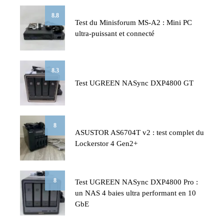
8.8
Test du Minisforum MS-A2 : Mini PC
ultra-puissant et connecté
8.3
Test UGREEN NASync DXP4800 GT
8
ASUSTOR AS6704T v2 : test complet du
Lockerstor 4 Gen2+
8
Test UGREEN NASync DXP4800 Pro :
un NAS 4 baies ultra performant en 10
GbE