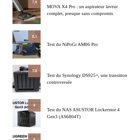
7.9
MOVA X4 Pro : un aspirateur laveur
complet, presque sans compromis
8.5
Test du NiPoGi AM06 Pro
7.8
Test du Synology DS925+, une transition
controversée
8
Test du NAS ASUSTOR Lockerstor 4
Gen3 (AS6804T)
8