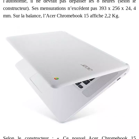
l’autonomie, il ne devrait pas dépasser les 8 heures (selon le
constructeur). Ses mensurations n’excédent pas 393 x 256 x 24, 4
mm. Sur la balance, l’Acer Chromebook 15 affiche 2,2 Kg.
Selon le constructeur : « Ce nouvel Acer Chromebook 15