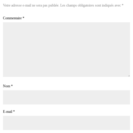
Votre adresse e-mail ne sera pas publiée.
Les champs obligatoires sont indiqués avec
*
Commentaire
*
Nom
*
E-mail
*