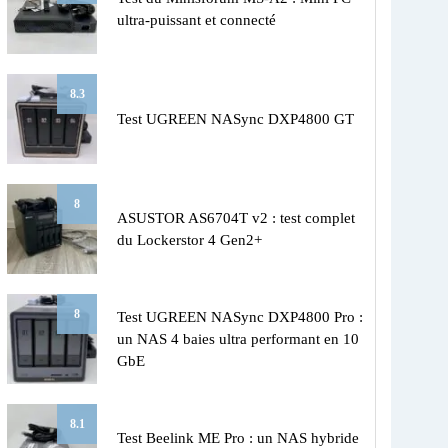
ultra-puissant et connecté
8.3
Test UGREEN NASync DXP4800 GT
8
ASUSTOR AS6704T v2 : test complet
du Lockerstor 4 Gen2+
8
Test UGREEN NASync DXP4800 Pro :
un NAS 4 baies ultra performant en 10
GbE
8.1
Test Beelink ME Pro : un NAS hybride