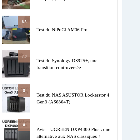
8.5
Test du NiPoGi AM06 Pro
7.8
Test du Synology DS925+, une
transition controversée
8
Test du NAS ASUSTOR Lockerstor 4
Gen3 (AS6804T)
8
Avis – UGREEN DXP4800 Plus : une
alternative aux NAS classiques ?