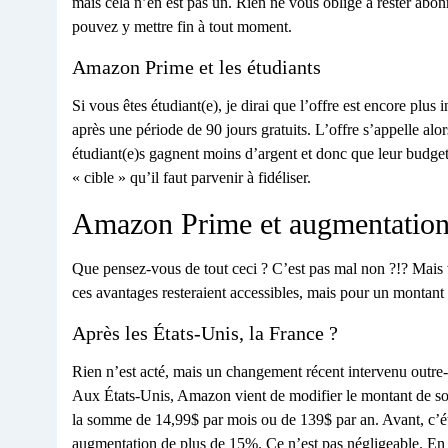
mais cela n’en est pas un. Rien ne vous oblige à rester ab
pouvez y mettre fin à tout moment.
Amazon Prime et les étudiants
Si vous êtes étudiant(e), je dirai que l’offre est encore plus
après une période de 90 jours gratuits. L’offre s’appelle a
étudiant(e)s gagnent moins d’argent et donc que leur budget « 
« cible » qu’il faut parvenir à fidéliser.
Amazon Prime et augmentation
Que pensez-vous de tout ceci ? C’est pas mal non ?!? Mais v
ces avantages resteraient accessibles, mais pour un montant
Après les États-Unis, la France ?
Rien n’est acté, mais un changement récent intervenu outre-
Aux États-Unis, Amazon vient de modifier le montant de s
la somme de 14,99$ par mois ou de 139$ par an. Avant, c’ét
augmentation de plus de 15%. Ce n’est pas négligeable. En plu