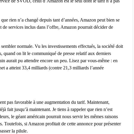
service de SVOD, celui d’Amazon est le seul dont le tarif n’a pas
u que rien n’a changé depuis tant d’années, Amazon peut bien se
 de services inclus dans l’offre, Amazon pourrait décider de
t sembler normale. Vu les investissements effectués, la société doit
, quand on lit le communiqué de presse relatif aux derniers
cain aurait pu attendre encore un peu. Lisez par vous-même : en
t a atteint 33,4 milliards (contre 21,3 milliards l’année
ement pas favorable à une augmentation du tarif. Maintenant,
fait jusqu’à maintenant. Je tiens à rappeler que rien n’est
leurs, le géant américain pourrait nous servir les mêmes raisons
 Toutefois, si Amazon profitait de cette annonce pour présenter
asser la pilule.