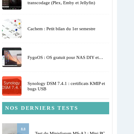
transcodage (Plex, Emby et Jellyfin)
Cachem : Petit bilan du 1er semestre
FygoOS : OS gratuit pour NAS DIY et…
Synology DSM 7.4.1 : certificats KMIP et
bugs USB
NOS DERNIERS TESTS
8.8
Test du Minisforum MS-A2 : Mini PC