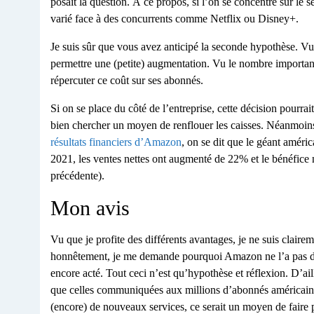
posait la question. À ce propos, si l’on se concentre sur le 
varié face à des concurrents comme Netflix ou Disney+.
Je suis sûr que vous avez anticipé la seconde hypothèse. V
permettre une (petite) augmentation. Vu le nombre important
répercuter ce coût sur ses abonnés.
Si on se place du côté de l’entreprise, cette décision pourrai
bien chercher un moyen de renflouer les caisses. Néanmoins
résultats financiers d’Amazon
, on se dit que le géant améri
2021, les ventes nettes ont augmenté de 22% et le bénéfice ne
précédente).
Mon avis
Vu que je profite des différents avantages, je ne suis clair
honnêtement, je me demande pourquoi Amazon ne l’a pas déjà 
encore acté. Tout ceci n’est qu’hypothèse et réflexion. D’ail
que celles communiquées aux millions d’abonnés américains.
(encore) de nouveaux services, ce serait un moyen de faire p