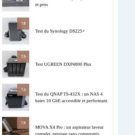
et pros
7.8
Test du Synology DS225+
7.9
Test UGREEN DXP4800 Plus
7.3
Test du QNAP TS-432X : un NAS 4
baies 10 GbE accessible et performant
7.9
MOVA X4 Pro : un aspirateur laveur
complet, presque sans compromis