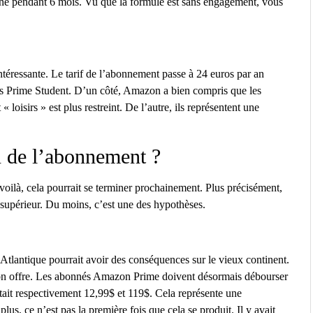
onné pendant 6 mois. Vu que la formule est sans engagement, vous
 intéressante. Le tarif de l’abonnement passe à 24 euros par an
lors Prime Student. D’un côté, Amazon a bien compris que les
loisirs » est plus restreint. De l’autre, ils représentent une
 de l’abonnement ?
oilà, cela pourrait se terminer prochainement. Plus précisément,
 supérieur. Du moins, c’est une des hypothèses.
Atlantique pourrait avoir des conséquences sur le vieux continent.
on offre. Les abonnés Amazon Prime doivent désormais débourser
ait respectivement 12,99$ et 119$. Cela représente une
s, ce n’est pas la première fois que cela se produit. Il y avait