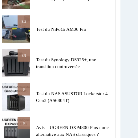
8.5
Test du NiPoGi AM06 Pro
7.8
Test du Synology DS925+, une
transition controversée
8
Test du NAS ASUSTOR Lockerstor 4
Gen3 (AS6804T)
8
Avis – UGREEN DXP4800 Plus : une
alternative aux NAS classiques ?