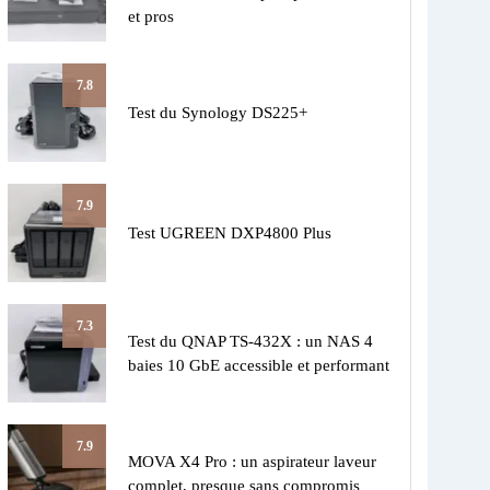
et pros
7.8
Test du Synology DS225+
7.9
Test UGREEN DXP4800 Plus
7.3
Test du QNAP TS-432X : un NAS 4
baies 10 GbE accessible et performant
7.9
MOVA X4 Pro : un aspirateur laveur
complet, presque sans compromis