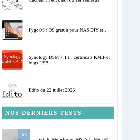
FygoOS : OS gratuit pour NAS DIY et…
Synology DSM 7.4.1 : certificats KMIP et
bugs USB
Edito du 22 juillet 2026
NOS DERNIERS TESTS
8.8
Test du Minisforum MS-A2 : Mini PC