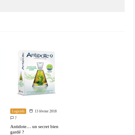
Logiciels
13 février 2018
7
Antidote… un secret bien
gardé ?