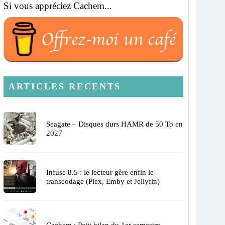
Si vous appréciez Cachem...
ARTICLES RECENTS
Seagate – Disques durs HAMR de 50 To en
2027
Infuse 8.5 : le lecteur gère enfin le
transcodage (Plex, Emby et Jellyfin)
Cachem : Petit bilan du 1er semestre