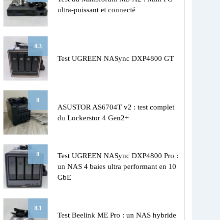
ultra-puissant et connecté
8.3
Test UGREEN NASync DXP4800 GT
8
ASUSTOR AS6704T v2 : test complet
du Lockerstor 4 Gen2+
8
Test UGREEN NASync DXP4800 Pro :
un NAS 4 baies ultra performant en 10
GbE
8.1
Test Beelink ME Pro : un NAS hybride