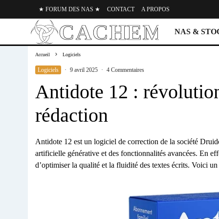
★ FORUM DES NAS ★
CONTACT
A PROPOS
NAS & ST
Accueil
Logiciels
Logiciels
·
9 avril 2025
·
4 Commentaires
Antidote 12 : révolution
rédaction
Antidote 12 est un logiciel de correction de la société Druid
artificielle générative et des fonctionnalités avancées. En ef
d’optimiser la qualité et la fluidité des textes écrits. Voic