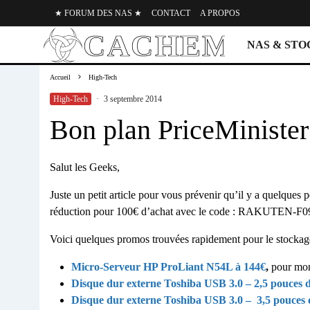
★ FORUM DES NAS ★
CONTACT
A PROPOS
NAS & ST
Accueil
High-Tech
High-Tech
·
3 septembre 2014
Bon plan PriceMinister
Salut les Geeks,
Juste un petit article pour vous prévenir qu’il y a quelque
réduction pour 100€ d’achat avec le code : RAKUTEN-F0
Voici quelques promos trouvées rapidement pour le stockag
Micro-Serveur HP ProLiant N54L à 144€
,
pour mo
Disque dur externe Toshiba USB 3.0 – 2,5 pouces d
Disque dur externe Toshiba USB 3.0 – 3,5 pouces 