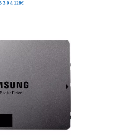
 3.0 à 128€