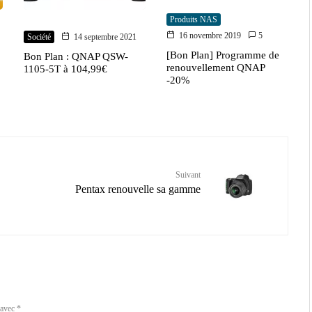
Produits NAS
16 novembre 2019
5
Société
14 septembre 2021
[Bon Plan] Programme de
Bon Plan : QNAP QSW-
renouvellement QNAP
1105-5T à 104,99€
-20%
Suivant
Pentax renouvelle sa gamme
 avec
*