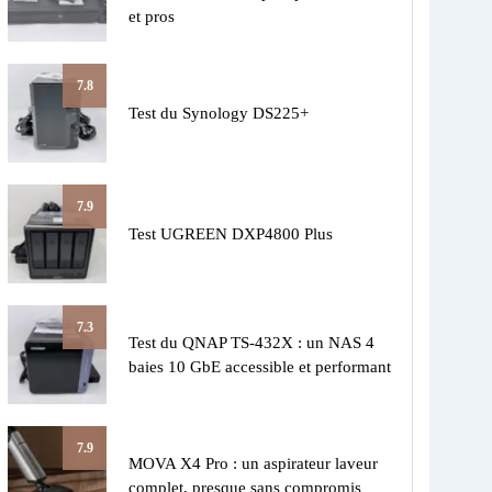
et pros
7.8
Test du Synology DS225+
7.9
Test UGREEN DXP4800 Plus
7.3
Test du QNAP TS-432X : un NAS 4
baies 10 GbE accessible et performant
7.9
MOVA X4 Pro : un aspirateur laveur
complet, presque sans compromis