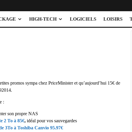
OCKAGE
HIGH-TECH
LOGICIELS
LOISIRS
s petites promos sympa chez PriceMinister et qu’aujourd’hui 15€ de
92014.
e :
nter son propre NAS
e 2 To à 85€
,
idéal pour vos sauvegardes
de 3To à Toshiba Canvio 95.97€