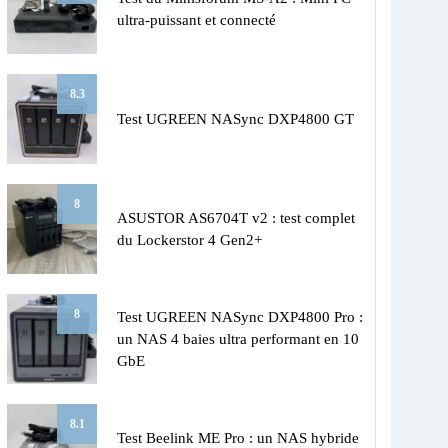
ultra-puissant et connecté
8.3
Test UGREEN NASync DXP4800 GT
8
ASUSTOR AS6704T v2 : test complet
du Lockerstor 4 Gen2+
8
Test UGREEN NASync DXP4800 Pro :
un NAS 4 baies ultra performant en 10
GbE
8.1
Test Beelink ME Pro : un NAS hybride