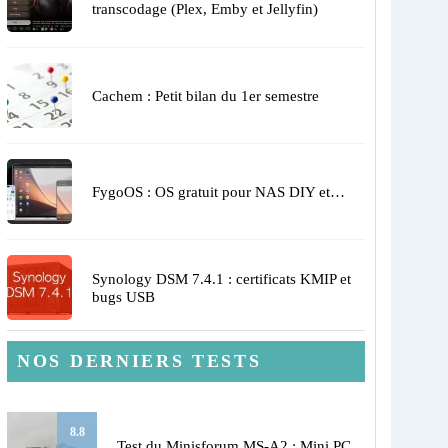
transcodage (Plex, Emby et Jellyfin)
Cachem : Petit bilan du 1er semestre
FygoOS : OS gratuit pour NAS DIY et…
Synology DSM 7.4.1 : certificats KMIP et
bugs USB
NOS DERNIERS TESTS
8.8
Test du Minisforum MS-A2 : Mini PC