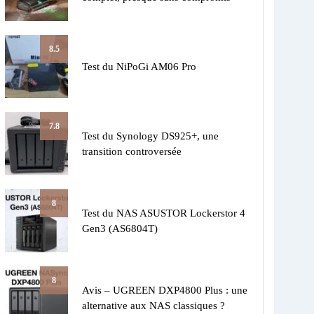
8.5
Test du NiPoGi AM06 Pro
7.8
Test du Synology DS925+, une
transition controversée
8
Test du NAS ASUSTOR Lockerstor 4
Gen3 (AS6804T)
8
Avis – UGREEN DXP4800 Plus : une
alternative aux NAS classiques ?