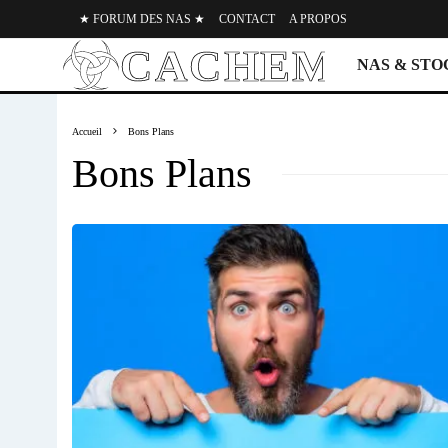
★ FORUM DES NAS ★
CONTACT
A PROPOS
NAS & ST
Accueil
Bons Plans
Bons Plans