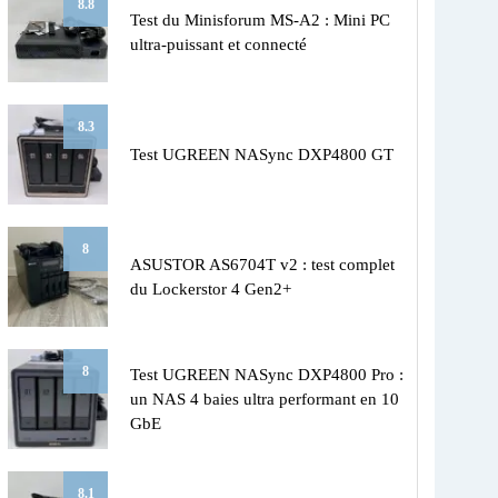
8.8
Test du Minisforum MS-A2 : Mini PC
ultra-puissant et connecté
8.3
Test UGREEN NASync DXP4800 GT
8
ASUSTOR AS6704T v2 : test complet
du Lockerstor 4 Gen2+
8
Test UGREEN NASync DXP4800 Pro :
un NAS 4 baies ultra performant en 10
GbE
8.1