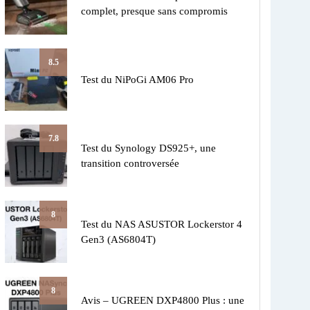
complet, presque sans compromis
8.5
Test du NiPoGi AM06 Pro
7.8
Test du Synology DS925+, une
transition controversée
8
Test du NAS ASUSTOR Lockerstor 4
Gen3 (AS6804T)
8
Avis – UGREEN DXP4800 Plus : une