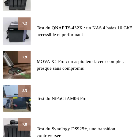
7.3
Test du QNAP TS-432X : un NAS 4 baies 10 GbE
accessible et performant
7.9
MOVA X4 Pro : un aspirateur laveur complet,
presque sans compromis
8.5
Test du NiPoGi AM06 Pro
7.8
Test du Synology DS925+, une transition
controversée