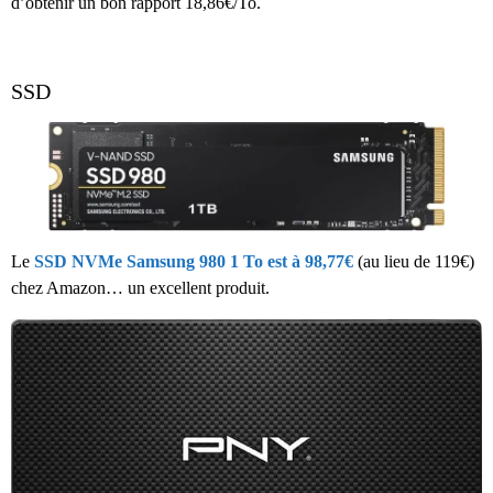
d’obtenir un bon rapport 18,86€/To.
SSD
Le
SSD NVMe Samsung 980 1 To est à 98,77€
(au lieu de 119€)
chez Amazon… un excellent produit.