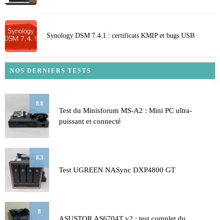
Synology DSM 7.4.1 : certificats KMIP et bugs USB
NOS DERNIERS TESTS
8.8
Test du Minisforum MS-A2 : Mini PC ultra-
puissant et connecté
8.3
Test UGREEN NASync DXP4800 GT
8
ASUSTOR AS6704T v2 : test complet du