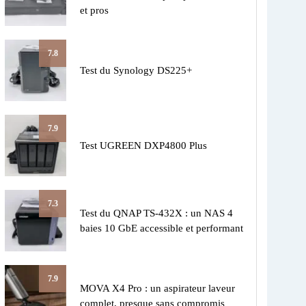
et pros
7.8
Test du Synology DS225+
7.9
Test UGREEN DXP4800 Plus
7.3
Test du QNAP TS-432X : un NAS 4
baies 10 GbE accessible et performant
7.9
MOVA X4 Pro : un aspirateur laveur
complet, presque sans compromis