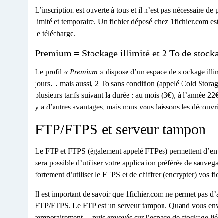
L’inscription est ouverte à tous et il n’est pas nécessaire de
limité et temporaire. Un fichier déposé chez 1fichier.com 
le télécharge.
Premium = Stockage illimité et 2 To de stocka
Le profil
« Premium »
dispose d’un espace de stockage illim
jours… mais aussi, 2 To sans condition (appelé Cold Storage)
plusieurs tarifs suivant la durée : au mois (3€), à l’année 
y a d’autres avantages, mais nous vous laissons les découvri
FTP/FTPS et serveur tampon
Le FTP et FTPS (également appelé FTPes) permettent d’envoy
sera possible d’utiliser votre application préférée de sau
fortement d’utiliser le FTPS et de chiffrer (encrypter) vos fi
Il est important de savoir que 1fichier.com ne permet pas d
FTP/FTPS. Le FTP est un serveur tampon. Quand vous envoye
temporairement… puis envoyés sur l’espace de stockage lié