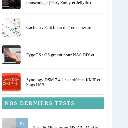
transcodage (Plex, Emby et Jellyfin)
Cachem : Petit bilan du 1er semestre
FygoOS : OS gratuit pour NAS DIY et…
Synology DSM 7.4.1 : certificats KMIP et
bugs USB
NOS DERNIERS TESTS
8.8
Test du Minisforum MS-A2 : Mini PC