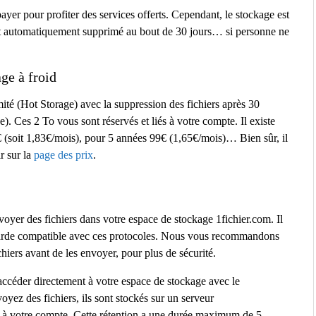
 payer pour profiter des services offerts. Cependant, le stockage est
est automatiquement supprimé au bout de 30 jours… si personne ne
ge à froid
ité (Hot Storage) avec la suppression des fichiers après 30
. Ces 2 To vous sont réservés et liés à votre compte. Il existe
22€ (soit 1,83€/mois), pour 5 années 99€ (1,65€/mois)… Bien sûr, il
r sur la
page des prix
.
er des fichiers dans votre espace de stockage 1fichier.com. Il
vegarde compatible avec ces protocoles. Nous vous recommandons
chiers avant de les envoyer, pour plus de sécurité.
’accéder directement à votre espace de stockage avec le
z des fichiers, ils sont stockés sur un serveur
 à votre compte. Cette rétention a une durée maximum de 5