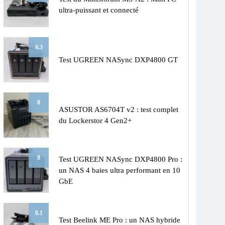
ultra-puissant et connecté
8.3
Test UGREEN NASync DXP4800 GT
8
ASUSTOR AS6704T v2 : test complet
du Lockerstor 4 Gen2+
8
Test UGREEN NASync DXP4800 Pro :
un NAS 4 baies ultra performant en 10
GbE
8.1
Test Beelink ME Pro : un NAS hybride