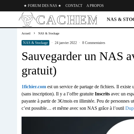
★ FORUM DES NAS ★
CONTACT
A PROPOS
NAS & ST
Accueil
NAS & Stockage
NAS & Stockage
·
24 janvier 2022
·
8 Commentaires
Sauvegarder un NAS av
gratuit)
1fichier.com
est un service de partage de fichiers. Il existe
(sans inscription). Il y a l’offre gratuite
Inscrits
avec un espa
payante à partir de 3€/mois en illimitée. Peu de personnes u
c’est possible… et même avec son NAS grâce à l’outil
Dupl