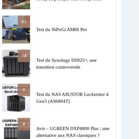
8.5
Test du NiPoGi AM06 Pro
7.8
Test du Synology DS925+, une
transition controversée
8
Test du NAS ASUSTOR Lockerstor 4
Gen3 (AS6804T)
8
Avis – UGREEN DXP4800 Plus : une
alternative aux NAS classiques ?