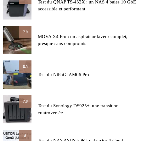
Test du QNAP TS-432X : un NAS 4 baies 10 GbE
accessible et performant
7.9
MOVA X4 Pro : un aspirateur laveur complet,
presque sans compromis
8.5
Test du NiPoGi AM06 Pro
7.8
Test du Synology DS925+, une transition
controversée
8
Test du NAS ASUSTOR Lockerstor 4 Gen3