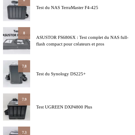
8
Test du NAS TerraMaster F4-425
8
ASUSTOR FS6806X : Test complet du NAS full-
flash compact pour créateurs et pros
7.8
Test du Synology DS225+
7.9
Test UGREEN DXP4800 Plus
7.3