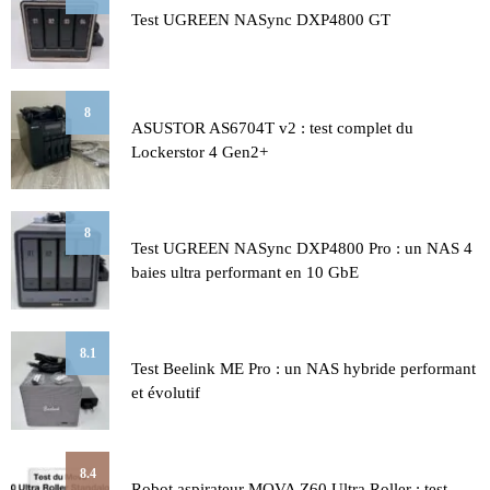
Test UGREEN NASync DXP4800 GT
8
ASUSTOR AS6704T v2 : test complet du
Lockerstor 4 Gen2+
8
Test UGREEN NASync DXP4800 Pro : un NAS 4
baies ultra performant en 10 GbE
8.1
Test Beelink ME Pro : un NAS hybride performant
et évolutif
8.4
Robot aspirateur MOVA Z60 Ultra Roller : test,