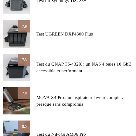
Test du Synology DS225+
7.9
Test UGREEN DXP4800 Plus
7.3
Test du QNAP TS-432X : un NAS 4 baies 10 GbE
accessible et performant
7.9
MOVA X4 Pro : un aspirateur laveur complet,
presque sans compromis
8.5
Test du NiPoGi AM06 Pro