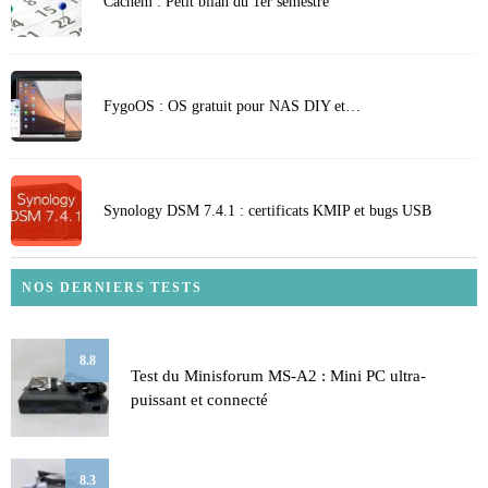
Cachem : Petit bilan du 1er semestre
FygoOS : OS gratuit pour NAS DIY et…
Synology DSM 7.4.1 : certificats KMIP et bugs USB
NOS DERNIERS TESTS
8.8
Test du Minisforum MS-A2 : Mini PC ultra-
puissant et connecté
8.3