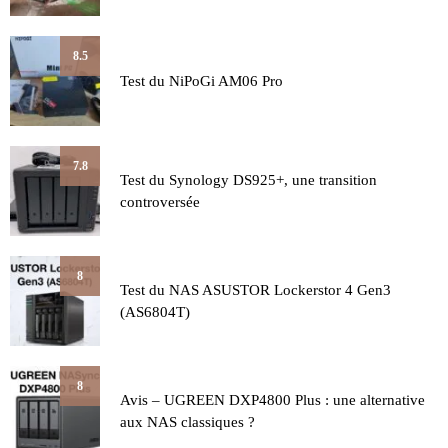
8.5
Test du NiPoGi AM06 Pro
7.8
Test du Synology DS925+, une transition
controversée
8
Test du NAS ASUSTOR Lockerstor 4 Gen3
(AS6804T)
8
Avis – UGREEN DXP4800 Plus : une alternative
aux NAS classiques ?