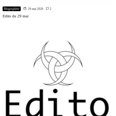
Blogosphère
29 mai 2026
2
Edito du 29 mai