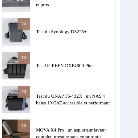
et pros
7.8
Test du Synology DS225+
7.9
Test UGREEN DXP4800 Plus
7.3
Test du QNAP TS-432X : un NAS 4
baies 10 GbE accessible et performant
7.9
MOVA X4 Pro : un aspirateur laveur
complet, presque sans compromis