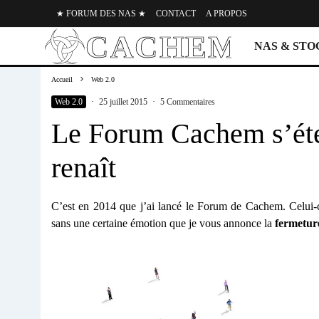
★ FORUM DES NAS ★
CONTACT
A PROPOS
NAS & ST
Accueil
Web 2.0
Web 2.0
·
25 juillet 2015
·
5 Commentaires
Le Forum Cachem s’éte
renaît
C’est en 2014 que j’ai lancé le Forum de Cachem. Celui-c
sans une certaine émotion que je vous annonce la
fermetur