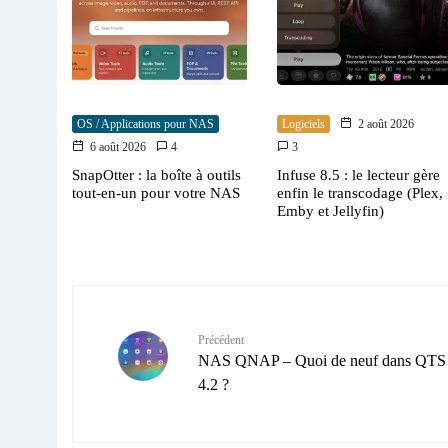
OS / Applications pour NAS
Logiciels
2 août 2026
6 août 2026
4
3
SnapOtter : la boîte à outils
Infuse 8.5 : le lecteur gère
tout-en-un pour votre NAS
enfin le transcodage (Plex,
Emby et Jellyfin)
Précédent
NAS QNAP – Quoi de neuf dans QTS
4.2 ?