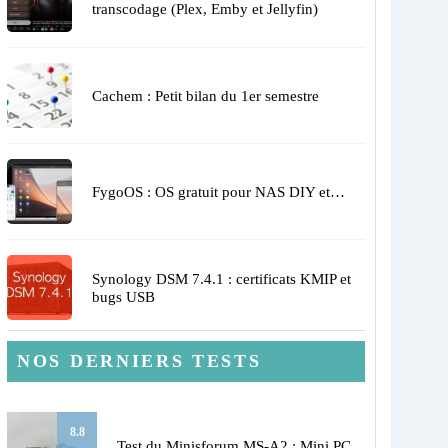
transcodage (Plex, Emby et Jellyfin)
Cachem : Petit bilan du 1er semestre
FygoOS : OS gratuit pour NAS DIY et…
Synology DSM 7.4.1 : certificats KMIP et
bugs USB
NOS DERNIERS TESTS
8.8
Test du Minisforum MS-A2 : Mini PC