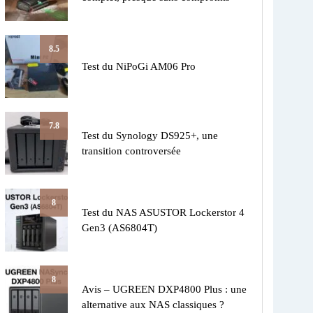
8.5
Test du NiPoGi AM06 Pro
7.8
Test du Synology DS925+, une
transition controversée
8
Test du NAS ASUSTOR Lockerstor 4
Gen3 (AS6804T)
8
Avis – UGREEN DXP4800 Plus : une
alternative aux NAS classiques ?