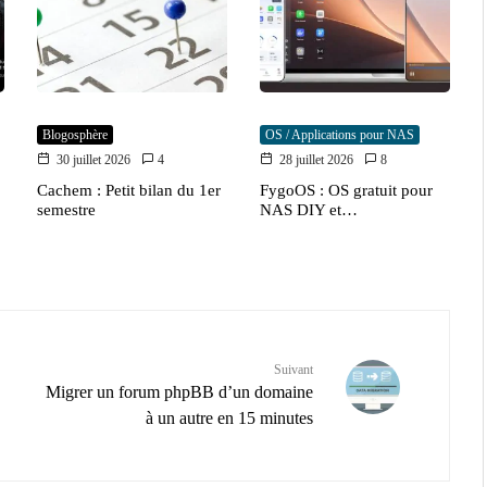
Blogosphère
OS / Applications pour NAS
30 juillet 2026
4
28 juillet 2026
8
Cachem : Petit bilan du 1er
FygoOS : OS gratuit pour
semestre
NAS DIY et…
Suivant
Migrer un forum phpBB d’un domaine
à un autre en 15 minutes