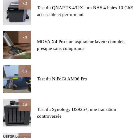
7.3
Test du QNAP TS-432X : un NAS 4 baies 10 GbE
accessible et performant
7.9
MOVA X4 Pro : un aspirateur laveur complet,
presque sans compromis
8.5
Test du NiPoGi AM06 Pro
7.8
Test du Synology DS925+, une transition
controversée