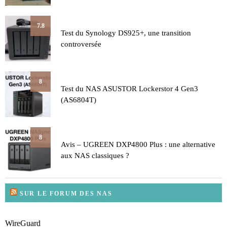
7.8
Test du Synology DS925+, une transition
controversée
8
Test du NAS ASUSTOR Lockerstor 4 Gen3
(AS6804T)
8
Avis – UGREEN DXP4800 Plus : une alternative
aux NAS classiques ?
SUR LE FORUM DES NAS
WireGuard