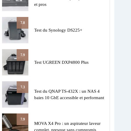
et pros
7.8
Test du Synology DS225+
7.9
Test UGREEN DXP4800 Plus
7.3
Test du QNAP TS-432X : un NAS 4
baies 10 GbE accessible et performant
7.9
MOVA X4 Pro : un aspirateur laveur
complet, presque sans compromis