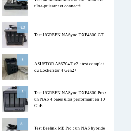
ultra-puissant et connecté
8.3
Test UGREEN NASync DXP4800 GT
8
ASUSTOR AS6704T v2 : test complet
du Lockerstor 4 Gen2+
8
Test UGREEN NASync DXP4800 Pro :
un NAS 4 baies ultra performant en 10
GbE
8.1
Test Beelink ME Pro : un NAS hybride