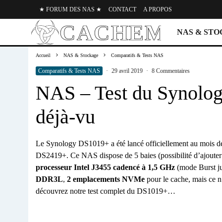
★ FORUM DES NAS ★
CONTACT
A PROPOS
NAS & ST
Accueil
NAS & Stockage
Comparatifs & Tests NAS
Comparatifs & Tests NAS
·
29 avril 2019
·
8 Commentaires
NAS – Test du Synolo
déjà-vu
Le Synology DS1019+ a été lancé officiellement au mois 
DS2419+. Ce NAS dispose de 5 baies (possibilité d’ajouter 
processeur Intel J3455 cadencé à 1,5 GHz
(mode Burst j
DDR3L
,
2 emplacements NVMe
pour le cache, mais ce n’
découvrez notre test complet du DS1019+…