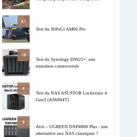
8.5
Test du NiPoGi AM06 Pro
7.8
Test du Synology DS925+, une
transition controversée
8
Test du NAS ASUSTOR Lockerstor 4
Gen3 (AS6804T)
8
Avis – UGREEN DXP4800 Plus : une
alternative aux NAS classiques ?