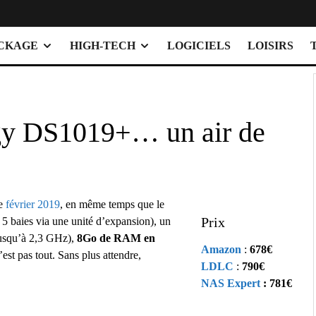
OCKAGE
HIGH-TECH
LOGICIELS
LOISIRS
gy DS1019+… un air de
de
février 2019
, en même temps que le
Prix
5 baies via une unité d’expansion), un
usqu’à 2,3 GHz),
8Go de RAM en
Amazon
:
678€
est pas tout. Sans plus attendre,
LDLC
:
790€
NAS Expert
: 781€