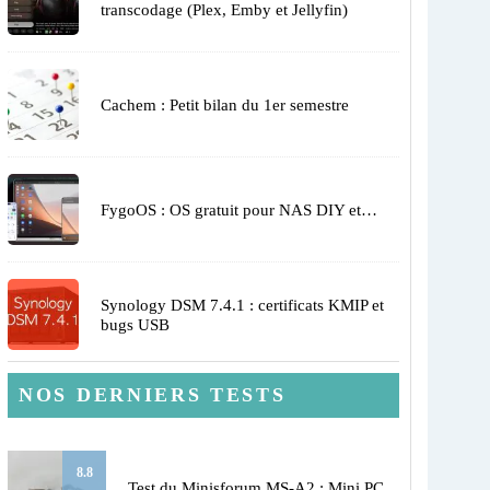
transcodage (Plex, Emby et Jellyfin)
Cachem : Petit bilan du 1er semestre
FygoOS : OS gratuit pour NAS DIY et…
Synology DSM 7.4.1 : certificats KMIP et
bugs USB
NOS DERNIERS TESTS
8.8
Test du Minisforum MS-A2 : Mini PC