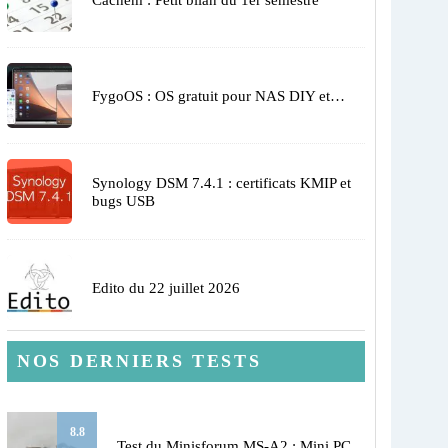
FygoOS : OS gratuit pour NAS DIY et…
Synology DSM 7.4.1 : certificats KMIP et
bugs USB
Edito du 22 juillet 2026
NOS DERNIERS TESTS
8.8
Test du Minisforum MS-A2 : Mini PC