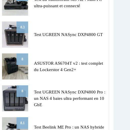
ultra-puissant et connecté
8.3
Test UGREEN NASync DXP4800 GT
8
ASUSTOR AS6704T v2 : test complet
du Lockerstor 4 Gen2+
8
Test UGREEN NASync DXP4800 Pro :
un NAS 4 baies ultra performant en 10
GbE
8.1
Test Beelink ME Pro : un NAS hybride