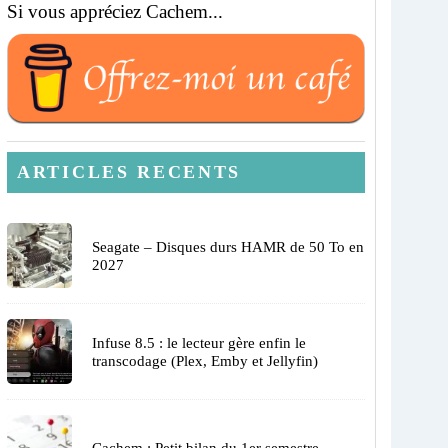
Si vous appréciez Cachem...
ARTICLES RECENTS
Seagate – Disques durs HAMR de 50 To en
2027
Infuse 8.5 : le lecteur gère enfin le
transcodage (Plex, Emby et Jellyfin)
Cachem : Petit bilan du 1er semestre