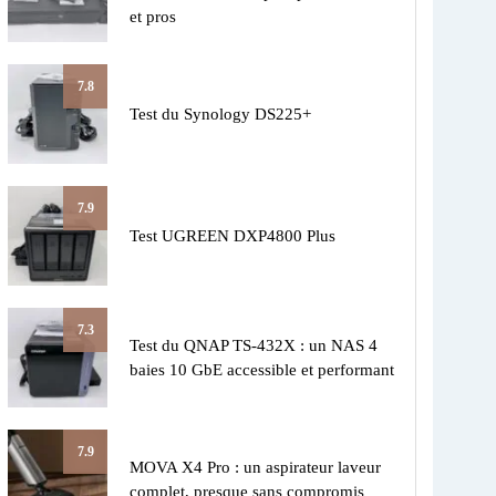
et pros
7.8
Test du Synology DS225+
7.9
Test UGREEN DXP4800 Plus
7.3
Test du QNAP TS-432X : un NAS 4
baies 10 GbE accessible et performant
7.9
MOVA X4 Pro : un aspirateur laveur
complet, presque sans compromis