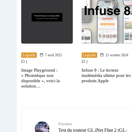
Logiciels
7 avril 2025
Logiciels
21 octobre 2024
1
2
Image Playground :
Infuse 8 : Le lecteur
« Phototèque non
multimédia ultime pour les
disponible », voici la
produits Apple
solution…
Précédent
Test du routeur GL.iNet Flint 2 (GL-