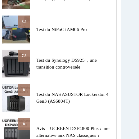
8.5
Test du NiPoGi AM06 Pro
7.8
Test du Synology DS925+, une
transition controversée
8
Test du NAS ASUSTOR Lockerstor 4
Gen3 (AS6804T)
8
Avis – UGREEN DXP4800 Plus : une
alternative aux NAS classiques ?