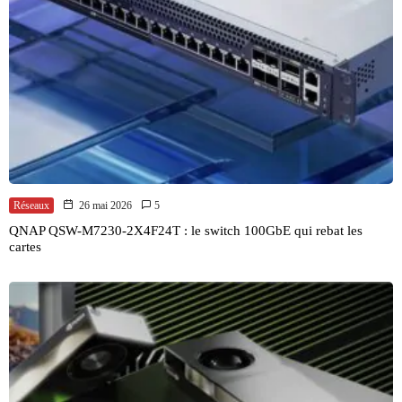
Réseaux
26 mai 2026
5
QNAP QSW-M7230-2X4F24T : le switch 100GbE qui rebat les
cartes