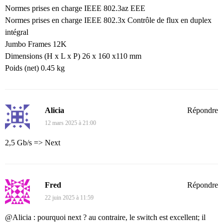
Normes prises en charge IEEE 802.3az EEE
Normes prises en charge IEEE 802.3x Contrôle de flux en duplex
intégral
Jumbo Frames 12K
Dimensions (H x L x P) 26 x 160 x110 mm
Poids (net) 0.45 kg
Alicia
Répondre
12 mars 2025 à 21:00
2,5 Gb/s => Next
Fred
Répondre
22 juin 2025 à 11:59
@Alicia : pourquoi next ? au contraire, le switch est excellent; il