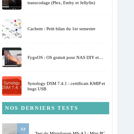
transcodage (Plex, Emby et Jellyfin)
Cachem : Petit bilan du 1er semestre
FygoOS : OS gratuit pour NAS DIY et…
Synology DSM 7.4.1 : certificats KMIP et
bugs USB
NOS DERNIERS TESTS
8.8
Test du Minisforum MS-A2 : Mini PC