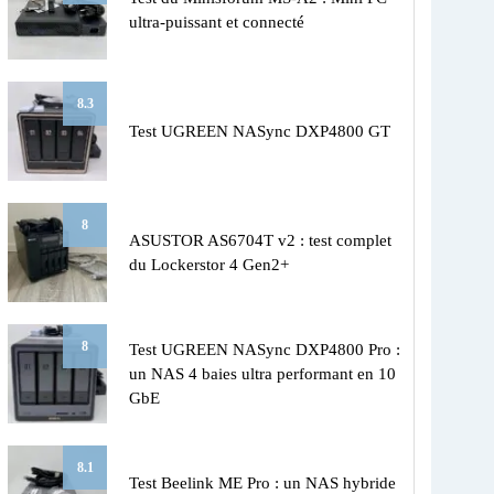
ultra-puissant et connecté
8.3
Test UGREEN NASync DXP4800 GT
8
ASUSTOR AS6704T v2 : test complet
du Lockerstor 4 Gen2+
8
Test UGREEN NASync DXP4800 Pro :
un NAS 4 baies ultra performant en 10
GbE
8.1
Test Beelink ME Pro : un NAS hybride