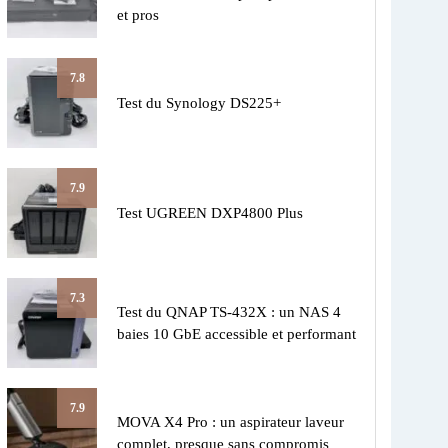
et pros
7.8
Test du Synology DS225+
7.9
Test UGREEN DXP4800 Plus
7.3
Test du QNAP TS-432X : un NAS 4
baies 10 GbE accessible et performant
7.9
MOVA X4 Pro : un aspirateur laveur
complet, presque sans compromis