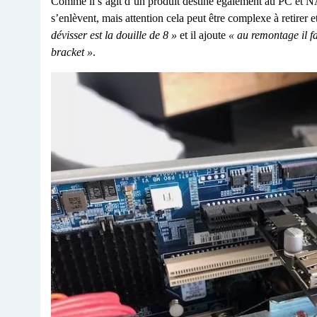
Comme il s’agit d’un produit destiné également au PC et NAS
s’enlèvent, mais attention cela peut être complexe à retirer 
dévisser est la douille de 8 »
et il ajoute
« au remontage il fa
bracket »
.