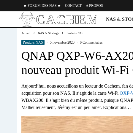
★ FORUM DES NAS ★
CONTACT
A PROPOS
NAS & ST
Accueil
NAS & Stockage
Produits NAS
Produits NAS
·
5 novembre 2020
·
6 Commentaires
QNAP QXP-W6-AX200 
nouveau produit Wi-Fi 
Aujourd’hui, nous accueillons un lecteur de Cachem, fan d
acquisition pour son NAS. Il s’agit de la carte Wi-Fi
QXP-
WBAX200. Il s’agit bien du même produit, puisque QNAP n’
Malheureusement, Jérémy est un peu amer. Explications…