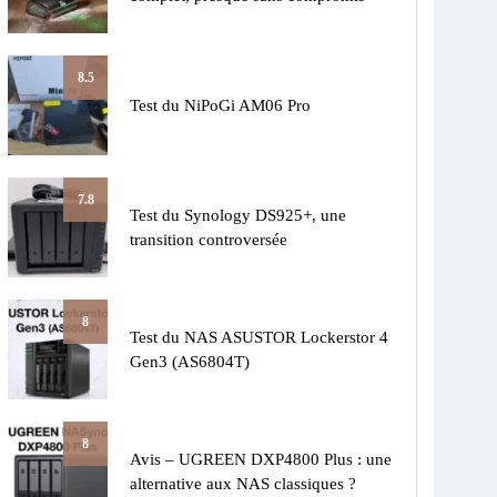
8.5
Test du NiPoGi AM06 Pro
7.8
Test du Synology DS925+, une
transition controversée
8
Test du NAS ASUSTOR Lockerstor 4
Gen3 (AS6804T)
8
Avis – UGREEN DXP4800 Plus : une
alternative aux NAS classiques ?