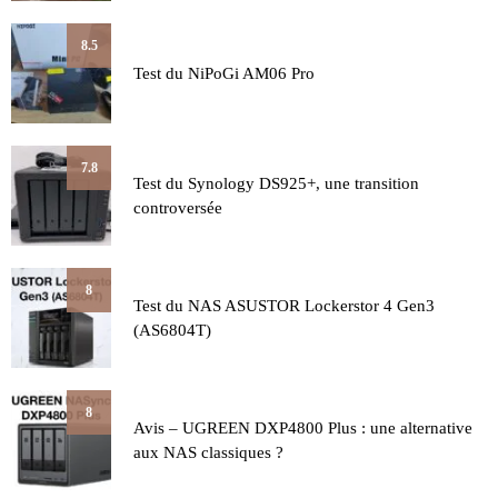
8.5
Test du NiPoGi AM06 Pro
7.8
Test du Synology DS925+, une transition
controversée
8
Test du NAS ASUSTOR Lockerstor 4 Gen3
(AS6804T)
8
Avis – UGREEN DXP4800 Plus : une alternative
aux NAS classiques ?